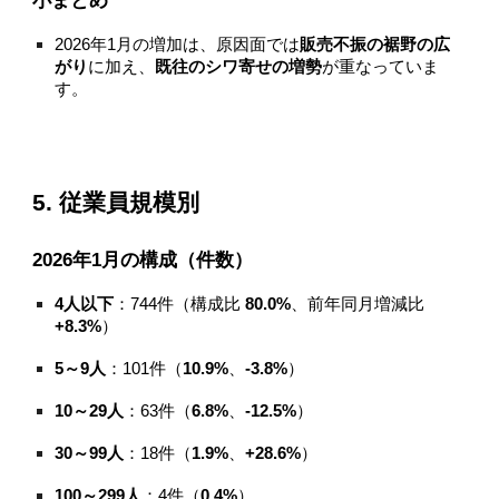
2026年1月の増加は、原因面では
販売不振の裾野の広
がり
に加え、
既往のシワ寄せの増勢
が重なっていま
す。
5. 従業員規模別
2026年1月の構成（件数）
4人以下
：744件（構成比
80.0%
、前年同月増減比
+8.3%
）
5～9人
：101件（
10.9%
、
-3.8%
）
10～29人
：63件（
6.8%
、
-12.5%
）
30～99人
：18件（
1.9%
、
+28.6%
）
100～299人
：4件（
0.4%
）