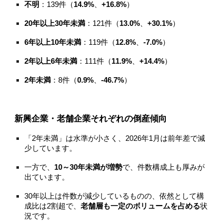
不明
：139件（
14.9%
、
+16.8%
）
20年以上30年未満
：121件（
13.0%
、
+30.1%
）
6年以上10年未満
：119件（
12.8%
、
-7.0%
）
2年以上6年未満
：111件（
11.9%
、
+14.4%
）
2年未満
：8件（
0.9%
、
-46.7%
）
新興企業・老舗企業それぞれの倒産傾向
「2年未満」は水準が小さく、2026年1月は前年差で減
少しています。
一方で、
10～30年未満が増勢
で、件数構成上も厚みが
出ています。
30年以上は件数が減少しているものの、依然として構
成比は2割超で、
老舗層も一定のボリュームを占める
状
況です。