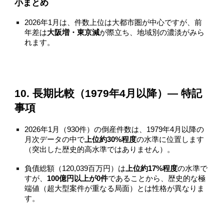
小まとめ
2026年1月は、件数上位は大都市圏が中心ですが、前
年差は
大阪増・東京減
が際立ち、地域別の濃淡がみら
れます。
10. 長期比較（1979年4月以降）— 特記
事項
2026年1月（930件）の倒産件数は、1979年4月以降の
月次データの中で
上位約30%程度
の水準に位置します
（突出した歴史的高水準ではありません）。
負債総額（120,039百万円）は
上位約17%程度
の水準で
すが、
100億円以上が0件
であることから、歴史的な極
端値（超大型案件が重なる局面）とは性格が異なりま
す。