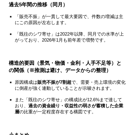
過去5年間の推移（同月）
「販売不振」が一貫して最大要因で、件数の増減は主
にこの原因が左右します。
「既往のシワ寄せ」は2022年以降、同月での水準が上
がっており、2026年1月も前年差で増勢です。
構造的要因（景気・物価・金利・人手不足等）と
の関係（※推測は避け、データからの整理）
原因構成は
販売不振が7割超
で、需要・売上環境の変化
に倒産が強く連動していることが示唆されます。
また「既往のシワ寄せ」の構成比が12.6%まで達して
おり、
過去の資金繰り・収益性の弱さが蓄積した企業
層
の比重が一定程度存在する構図です。
小まとめ