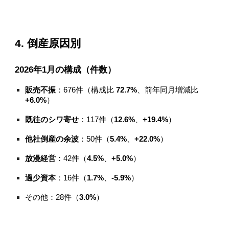
4. 倒産原因別
2026年1月の構成（件数）
販売不振
：676件（構成比
72.7%
、前年同月増減比
+6.0%
）
既往のシワ寄せ
：117件（
12.6%
、
+19.4%
）
他社倒産の余波
：50件（
5.4%
、
+22.0%
）
放漫経営
：42件（
4.5%
、
+5.0%
）
過少資本
：16件（
1.7%
、
-5.9%
）
その他：28件（
3.0%
）