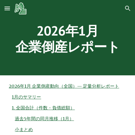
Skip to main content
Skip to navigation
202
6
年1月
企業倒産レポート
2026年1月 企業倒産動向（全国）— 定量分析レポート
1月のサマリー
1. 全国合計（件数・負債総額）
過去5年間の同月推移（1月）
小まとめ