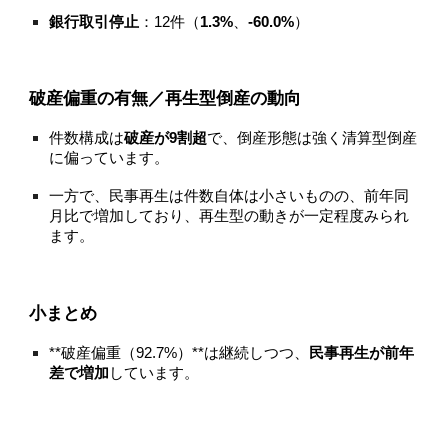
銀行取引停止
：12件（
1.3%
、
-60.0%
）
破産偏重の有無／再生型倒産の動向
件数構成は
破産が9割超
で、倒産形態は強く清算型倒産
に偏っています。
一方で、民事再生は件数自体は小さいものの、前年同
月比で増加しており、再生型の動きが一定程度みられ
ます。
小まとめ
**破産偏重（92.7%）**は継続しつつ、
民事再生が前年
差で増加
しています。