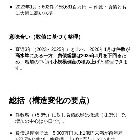
2023年1月：602件／56,681百万円 → 件数・負債とも
に大幅に高い水準
意味合い（数値に基づく整理）
直近3年（2023～2025年）と比べ、2026年1月は
件数が
高水準
にある一方、
負債総額は2025年1月を下回る
た
め、増加の中心は
小規模倒産の積み上げ
と整理できま
す。
総括（構造変化の要点）
件数増（+5.9%）に対し負債総額は微減（-1.3%）で、
増加の中心は小口です。
負債規模別では、5,000万円以上1億円未満が前年差
+30.7%と伸び、件数押し上げに寄与しています。