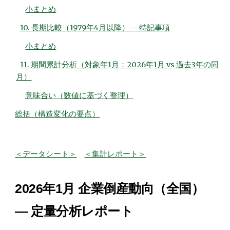
小まとめ
10. 長期比較（1979年4月以降）— 特記事項
小まとめ
11. 期間累計分析（対象年1月：2026年1月 vs 過去3年の同
月）
意味合い（数値に基づく整理）
総括（構造変化の要点）
＜データシート＞
＜集計レポート＞
2026年1月 企業倒産動向（全国）
— 定量分析レポート