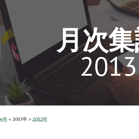
ip to main content
Skip to navigat
月次集
201
3
1
4
年
 < 
201
3
年 > 
201
2
年